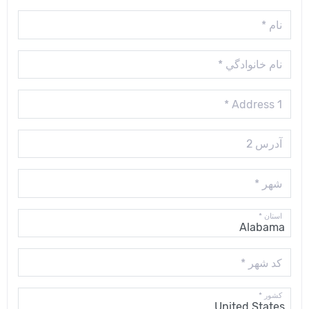
نام *
نام خانوادگي *
Address 1 *
آدرس 2
شهر *
استان *
كد شهر *
كشور *